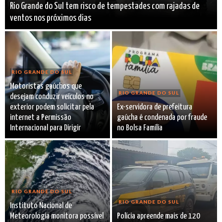
Rio Grande do Sul tem risco de tempestades com rajadas de
ventos nos próximos dias
RIO GRANDE DO SUL
Motoristas gaúchos que
RIO GRANDE DO SUL
desejam conduzir veículos no
exterior podem solicitar pela
Ex-servidora de prefeitura
internet a Permissão
gaúcha é condenada por fraude
Internacional para Dirigir
no Bolsa Família
RIO GRANDE DO SUL
RIO GRANDE DO SUL
Instituto Nacional de
Meteorologia monitora possível
Polícia apreende mais de 120