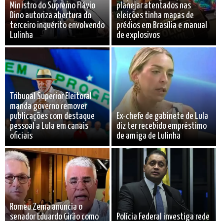
Ministro do Supremo Flávio
planejar atentados nas
Dino autoriza abertura do
eleições tinha mapas de
terceiro inquérito envolvendo
prédios em Brasília e manual
Lulinha
de explosivos
Tribunal Superior Eleitoral
manda governo remover
publicações com destaque
Ex-chefe de gabinete de Lula
pessoal a Lula em canais
diz ter recebido empréstimo
oficiais
de amiga de Lulinha
Romeu Zema anuncia o
senador Eduardo Girão como
Polícia Federal investiga rede