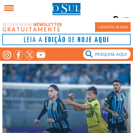
17°
RECEBA NOSSA
NEWSLETTER
Porto Alegre
CADASTRE-SE AQUI
GRATUITAMENTE
LEIA A
EDIÇÃO
DE
HOJE AQUI