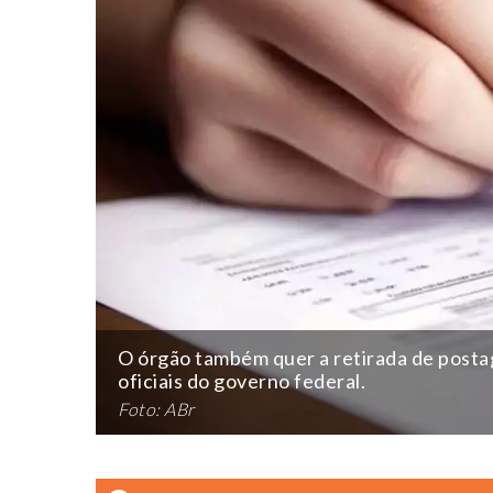
O órgão também quer a retirada de postag
oficiais do governo federal.
Foto: ABr