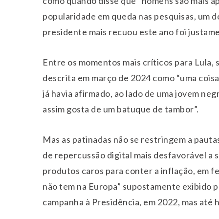
como quando disse que “homens são mais ap
popularidade em queda nas pesquisas, um d
presidente mais recuou este ano foi justame
Entre os momentos mais críticos para Lula, 
descrita em março de 2024 como “uma coisa 
já havia afirmado, ao lado de uma jovem ne
assim gosta de um batuque de tambor”.
Mas as patinadas não se restringem a pauta
de repercussão digital mais desfavorável a
produtos caros para conter a inflação, em fe
não tem na Europa” supostamente exibido pel
campanha à Presidência, em 2022, mas até h