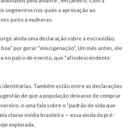
aixonados pela amante”, em janeiro. Com a
os segmentos nos quais a aprovação ao
nte junto a mulheres.
surge ainda uma declaração sobre a escravidão,
boa” por gerar “miscigenação”. Um mês antes, ele
gra no palco de evento, que “afrodescendente
s identitárias. Também estão entre as declarações
 sugestão de que a população deixasse de comprar
vereiro, e uma fala sobre o “padrão de vida que
a classe média brasileira — essa ainda da pré-
oje explorada.