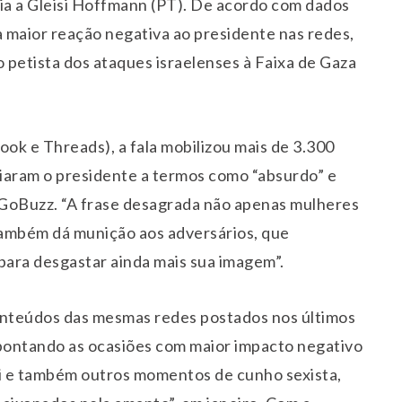
cia a Gleisi Hoffmann (PT). De acordo com dados
a maior reação negativa ao presidente nas redes,
 petista dos ataques israelenses à Faixa de Gaza
ok e Threads), a fala mobilizou mais de 3.300
iaram o presidente a termos como “absurdo” e
a GoBuzz. “A frase desagrada não apenas mulheres
também dá munição aos adversários, que
ara desgastar ainda mais sua imagem”.
nteúdos das mesmas redes postados nos últimos
apontando as ocasiões com maior impacto negativo
eisi e também outros momentos de cunho sexista,