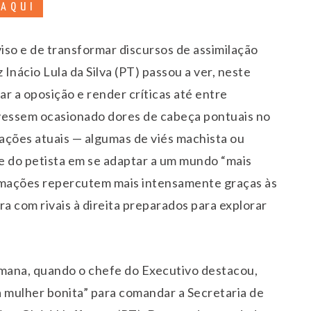
 AQUI
viso e de transformar discursos de assimilação
 Inácio Lula da Silva (PT) passou a ver, neste
ar a oposição e render críticas até entre
tivessem ocasionado dores de cabeça pontuais no
rações atuais — algumas de viés machista ou
de do petista em se adaptar a um mundo “mais
ormações repercutem mais intensamente graças às
ra com rivais à direita preparados para explorar
emana, quando o chefe do Executivo destacou,
a mulher bonita” para comandar a Secretaria de