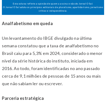
Esta coluna reflete a opinião de quem a assina e não do Jornal O Sul.
O Jornal O Sul adota os princípios editoriais de pluralismo, apartidarismo, jornalismo
crítico e independência.
Analfabetismo em queda
Um levantamento do IBGE divulgado na última
semana constatou que a taxa de analfabetismo no
Brasil caiu para 5,3% em 2024, considerado o menor
nível da série histórica do instituto, iniciada em
2016. Ao todo, foram identificadas no ano passado
cerca de 9,1 milhões de pessoas de 15 anos ou mais
que não sabiam ler ou escrever.
Parceria estratégica