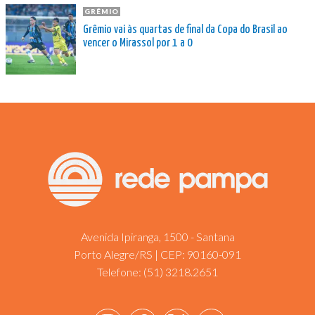
GRÊMIO
Grêmio vai às quartas de final da Copa do Brasil ao
vencer o Mirassol por 1 a 0
Avenida Ipiranga, 1500 - Santana
Porto Alegre/RS | CEP: 90160-091
Telefone:
(51) 3218.2651