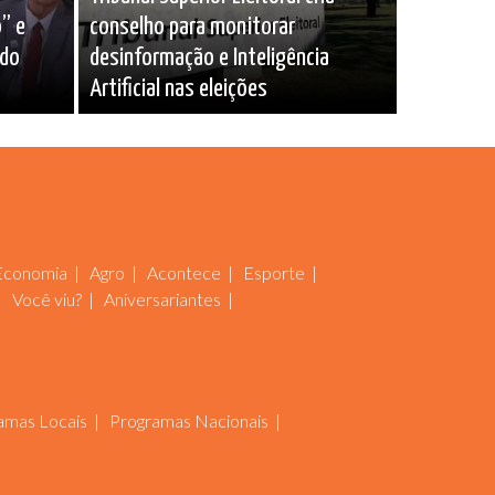
” e
conselho para monitorar
ado
desinformação e Inteligência
Artificial nas eleições
Economia
Agro
Acontece
Esporte
Você viu?
Aniversariantes
amas Locais
Programas Nacionais