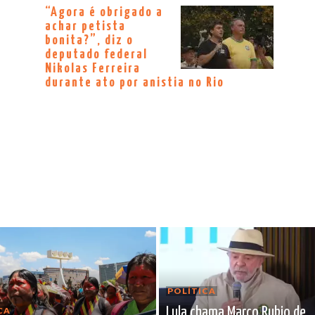
“Agora é obrigado a
achar petista
bonita?”, diz o
deputado federal
Nikolas Ferreira
durante ato por anistia no Rio
POLÍTICA
Lula chama Marco Rubio de
CA