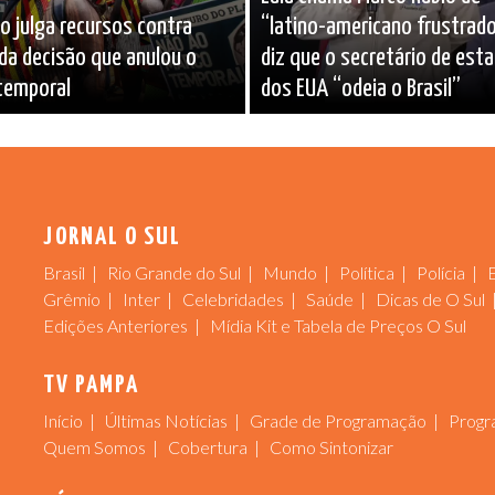
 julga recursos contra
“latino-americano frustrado
da decisão que anulou o
diz que o secretário de est
temporal
dos EUA “odeia o Brasil”
JORNAL O SUL
Brasil
Rio Grande do Sul
Mundo
Política
Polícia
Grêmio
Inter
Celebridades
Saúde
Dicas de O Sul
Edições Anteriores
Mídia Kit e Tabela de Preços O Sul
TV PAMPA
Início
Últimas Notícias
Grade de Programação
Progr
Quem Somos
Cobertura
Como Sintonizar