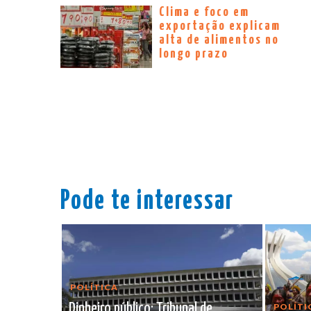
Clima e foco em
exportação explicam
alta de alimentos no
longo prazo
Pode te interessar
POLÍTICA
Dinheiro público: Tribunal de
POLÍTI