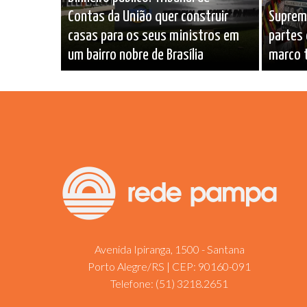
Contas da União quer construir
Supremo
casas para os seus ministros em
partes 
um bairro nobre de Brasília
marco 
Avenida Ipiranga, 1500 - Santana
Porto Alegre/RS | CEP: 90160-091
Telefone:
(51) 3218.2651