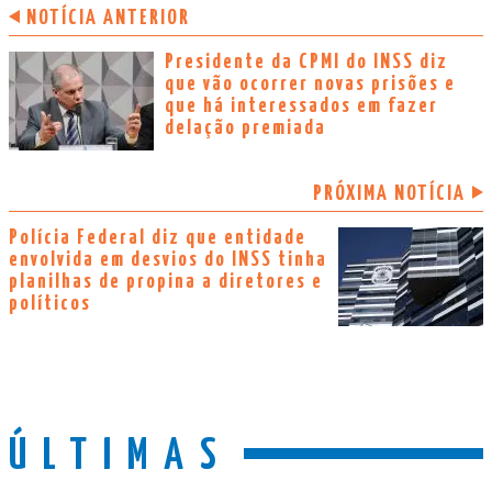
NOTÍCIA ANTERIOR
Presidente da CPMI do INSS diz
que vão ocorrer novas prisões e
que há interessados em fazer
delação premiada
PRÓXIMA NOTÍCIA
Polícia Federal diz que entidade
envolvida em desvios do INSS tinha
planilhas de propina a diretores e
políticos
ÚLTIMAS