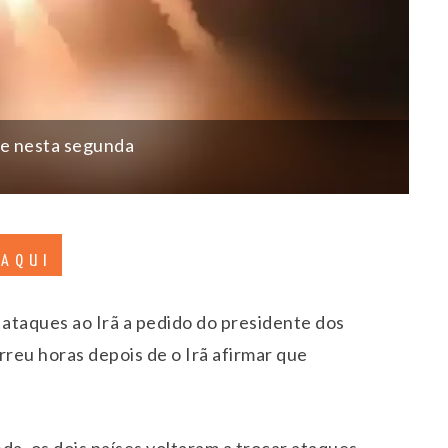
 e nesta segunda
 AQUI
 ataques ao Irã a pedido do presidente dos
reu horas depois de o Irã afirmar que
a, os dois países voltaram a trocar ataques,