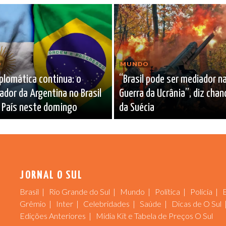
O
MUNDO
iplomática continua: o
“Brasil pode ser mediador n
dor da Argentina no Brasil
Guerra da Ucrânia”, diz chan
 País neste domingo
da Suécia
JORNAL O SUL
Brasil
Rio Grande do Sul
Mundo
Política
Polícia
Grêmio
Inter
Celebridades
Saúde
Dicas de O Sul
Edições Anteriores
Mídia Kit e Tabela de Preços O Sul