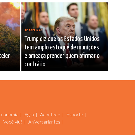
MUNDO
Trump diz que os Estados Unidos
a
tem amplo estoque de munições
celer
e ameaça prender quem afirmar o
contrário
Economia
Agro
Acontece
Esporte
Você viu?
Aniversariantes