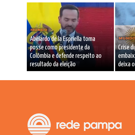
MUNDO
Abelardo de la Espriella toma
MUND
posse como presidente da
Crise d
Colômbia e defende respeito ao
embaixa
resultado da eleição
deixa o