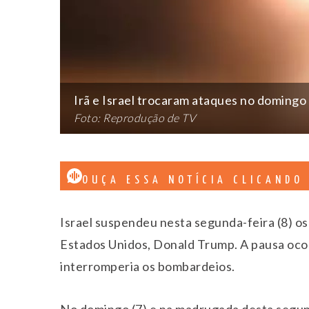
Irã e Israel trocaram ataques no domingo
Foto: Reprodução de TV
OUÇA ESSA NOTÍCIA CLICANDO
Israel suspendeu nesta segunda-feira (8) os
Estados Unidos, Donald Trump. A pausa ocor
interromperia os bombardeios.
No domingo (7) e na madrugada desta segund