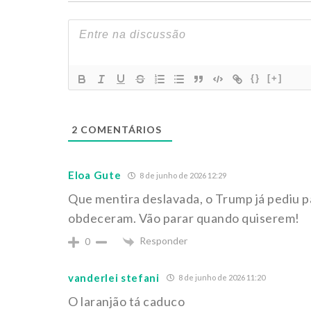
{}
[+]
2
COMENTÁRIOS
Eloa Gute
8 de junho de 2026 12:29
Que mentira deslavada, o Trump já pediu p
obdeceram. Vão parar quando quiserem!
Responder
0
vanderlei stefani
8 de junho de 2026 11:20
O laranjão tá caduco