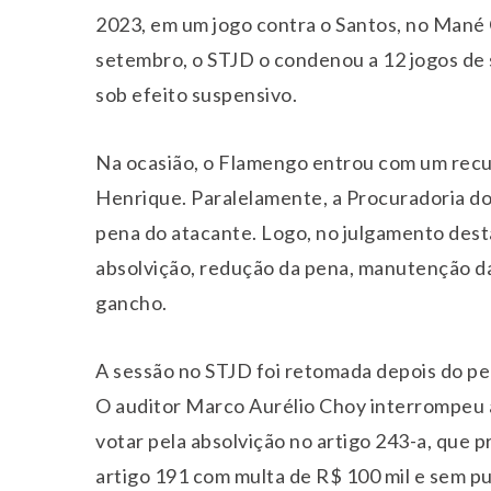
2023, em um jogo contra o Santos, no Mané 
setembro, o STJD o condenou a 12 jogos de
sob efeito suspensivo.
Na ocasião, o Flamengo entrou com um recu
Henrique. Paralelamente, a Procuradoria d
pena do atacante. Logo, no julgamento desta
absolvição, redução da pena, manutenção d
gancho.
A sessão no STJD foi retomada depois do ped
O auditor Marco Aurélio Choy interrompeu a
votar pela absolvição no artigo 243-a, que p
artigo 191 com multa de R$ 100 mil e sem p