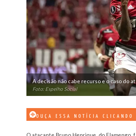
A decisão não cabe recurso e o caso do 
Foto: Espelho Social
OUÇA ESSA NOTÍCIA CLICANDO
O atacante Bruno Henrique, do Flamengo, foi