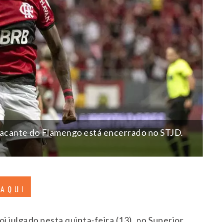
atacante do Flamengo está encerrado no STJD.
 AQUI
 julgado nesta quinta-feira (13), no Superior