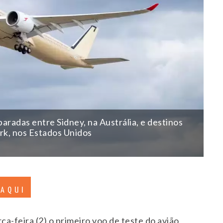
paradas entre Sidney, na Austrália, e destinos
rk, nos Estados Unidos
 AQUI
ça-feira (2) o primeiro voo de teste do avião