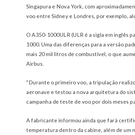
Singapura e Nova York, com aproximadament
voo entre Sidney e Londres, por exemplo, al
O A350-1000ULR (ULR é a sigla em inglês pa
1000. Uma das diferenças para a versão pad
mais 20 mil litros de combustível, o que au
Airbus.
“Durante o primeiro voo, a tripulação reali
aeronave e testou a nova arquitetura do sis
campanha de teste de voo por dois meses par
A fabricante informou ainda que fará certifi
temperatura dentro da cabine, além de um n