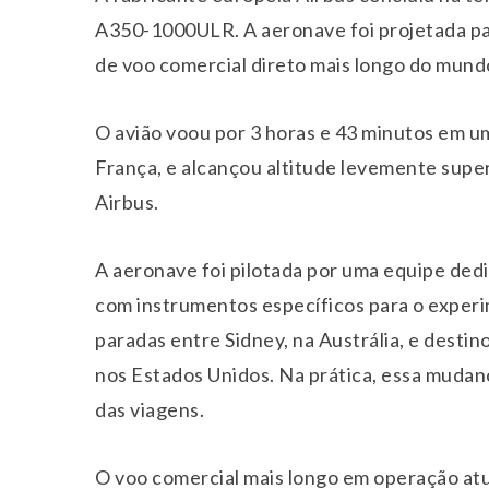
A350-1000ULR. A aeronave foi projetada par
de voo comercial direto mais longo do mund
O avião voou por 3 horas e 43 minutos em u
França, e alcançou altitude levemente super
Airbus.
A aeronave foi pilotada por uma equipe ded
com instrumentos específicos para o experim
paradas entre Sidney, na Austrália, e desti
nos Estados Unidos. Na prática, essa mudan
das viagens.
O voo comercial mais longo em operação atu