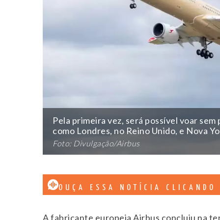
Pela primeira vez, será possível voar sem 
como Londres, no Reino Unido, e Nova Yo
Foto: Divulgação/Airbus
OUÇA ESSA NOTÍCIA CLICANDO
A fabricante europeia Airbus concluiu na ter