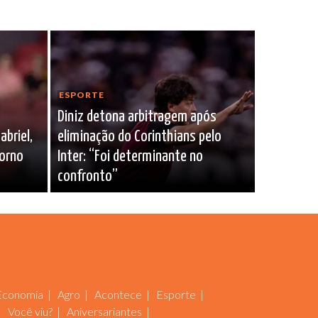
ESPORTE
Diniz detona arbitragem após
briel,
eliminação do Corinthians pelo
torno
Inter: “Foi determinante no
confronto”
Economia
Agro
Acontece
Esporte
Você viu?
Aniversariantes