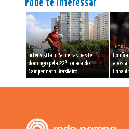
Pode te interessar
INTER
INTER
Inter visita o Palmeiras neste
Confira
domingo pela 22ª rodada do
após a 
Campeonato Brasileiro
Copa do