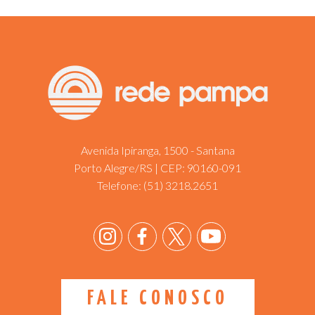
Avenida Ipiranga, 1500 - Santana
Porto Alegre/RS | CEP: 90160-091
Telefone:
(51) 3218.2651
FALE CONOSCO