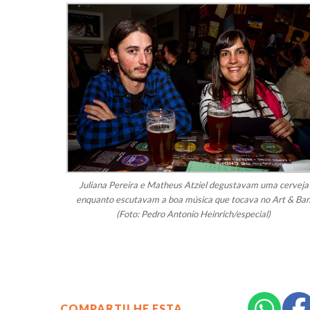
Juliana Pereira e Matheus Atziel degustavam uma cerveja
enquanto escutavam a boa música que tocava no Art & Bar
(Foto: Pedro Antonio Heinrich/especial)
COMPARTILHE ESTA