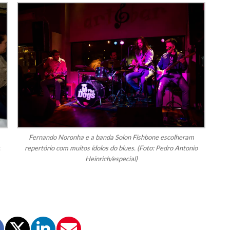
Fernando Noronha e a banda Solon Fishbone escolheram
.
repertório com muitos ídolos do blues. (Foto: Pedro Antonio
Heinrich/especial)