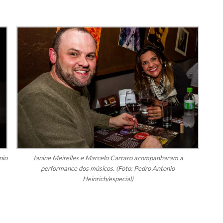
nio
Janine Meirelles e Marcelo Carraro acompanharam a
performance dos músicos. (Foto: Pedro Antonio
Heinrich/especial)