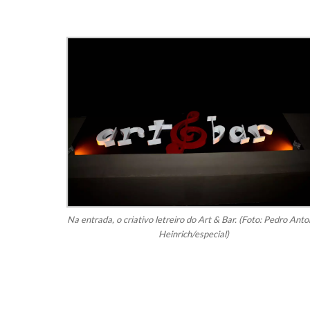
Na entrada, o criativo letreiro do Art & Bar. (Foto: Pedro Anto
Heinrich/especial)