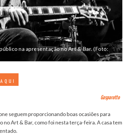
úblico na apresentação no Art & Bar. (Foto:
 AQUI
Gasparotto
one seguem proporcionando boas ocasiões para
o no Art & Bar, como foi nesta terça-feira. A casa tem
entado.