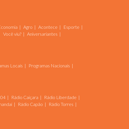
Economia
Agro
Acontece
Esporte
Você viu?
Aniversariantes
amas Locais
Programas Nacionais
104
Rádio Caiçara
Rádio Liberdade
mandaí
Rádio Capão
Rádio Torres