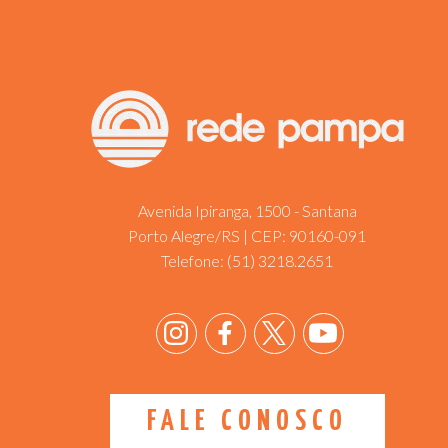
Avenida Ipiranga, 1500 - Santana
Porto Alegre/RS | CEP: 90160-091
Telefone:
(51) 3218.2651
FALE CONOSCO