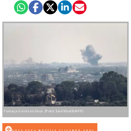
Fumaça é vista no Sinai. (Foto: Said Khatib/AFP)