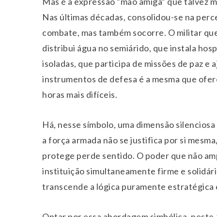
Mas é a expressão “mão amiga” que talvez 
Nas últimas décadas, consolidou-se na perc
combate, mas também socorre. O militar que
distribui água no semiárido, que instala hos
isoladas, que participa de missões de paz e
instrumentos de defesa é a mesma que ofer
horas mais difíceis.
Há, nesse símbolo, uma dimensão silenciosa 
a força armada não se justifica por si mesma
protege perde sentido. O poder que não amp
instituição simultaneamente firme e solidá
transcende a lógica puramente estratégica 
Optar por essa abordagem simbólica, neste 