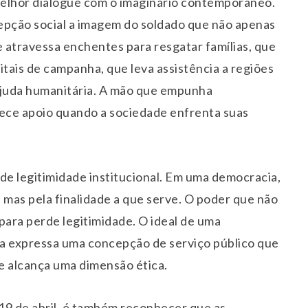
melhor dialogue com o imaginário contemporâneo.
epção social a imagem do soldado que não apenas
 atravessa enchentes para resgatar famílias, que
pitais de campanha, que leva assistência a regiões
 ajuda humanitária. A mão que empunha
ece apoio quando a sociedade enfrenta suas
de legitimidade institucional. Em uma democracia,
, mas pela finalidade a que serve. O poder que não
ara perde legitimidade. O ideal de uma
ria expressa uma concepção de serviço público que
e alcança uma dimensão ética.
19 de abril, é também reconhecer que as