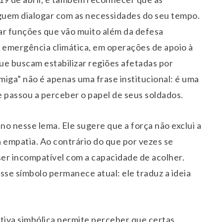
guem dialogar com as necessidades do seu tempo.
r funções que vão muito além da defesa
de emergência climática, em operações de apoio à
que buscam estabilizar regiões afetadas por
miga” não é apenas uma frase institucional: é uma
e passou a perceber o papel de seus soldados.
 nesse lema. Ele sugere que a força não exclui a
 a empatia. Ao contrário do que por vezes se
 ser incompatível com a capacidade de acolher.
esse símbolo permanece atual: ele traduz a ideia
tiva simbólica permite perceber que certas