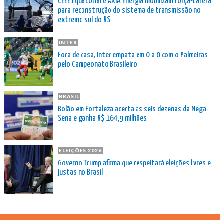
CEEE Equatorial e AXIA Energia mobilizam força-tarefa
para reconstrução do sistema de transmissão no
extremo sul do RS
INTER
Fora de casa, Inter empata em 0 a 0 com o Palmeiras
pelo Campeonato Brasileiro
BRASIL
Bolão em Fortaleza acerta as seis dezenas da Mega-
Sena e ganha R$ 164,9 milhões
ELEIÇÕES 2026
Governo Trump afirma que respeitará eleições livres e
justas no Brasil