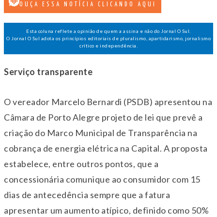
OUÇA ESSA NOTÍCIA CLICANDO AQUI
Esta coluna reflete a opinião de quem a assina e não do Jornal O Sul.
O Jornal O Sul adota os princípios editoriais de pluralismo, apartidarismo, jornalismo
crítico e independência.
Serviço transparente
O vereador Marcelo Bernardi (PSDB) apresentou na
Câmara de Porto Alegre projeto de lei que prevê a
criação do Marco Municipal de Transparência na
cobrança de energia elétrica na Capital. A proposta
estabelece, entre outros pontos, que a
concessionária comunique ao consumidor com 15
dias de antecedência sempre que a fatura
apresentar um aumento atípico, definido como 50%