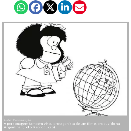
Foto: Reprodução
A personagem também virou protagonista de um filme, produzido na
Argentina. (Foto: Reprodução)