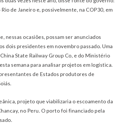
is duas vezes neste ano, disse fonte do governo:
 no Rio de Janeiro e, possivelmente, na COP30, em
ue, nessas ocasiões, possam ser anunciados
elos dois presidentes em novembro passado. Uma
a China State Railway Group Co, e do Ministério
esta semana para analisar projetos em logística.
presentantes de Estados produtores de
oiás.
ânica, projeto que viabilizaria o escoamento da
hancay, no Peru. O porto foi financiado pela
sado.