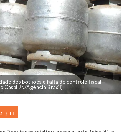
dade dos botijões e falta de controle fiscal
o Casal Jr./Agência Brasil)
 AQUI
s Deputados rejeitou, nessa quarta-feira (6), o