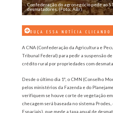
Confederação do agronegócio pede ao STF
desmatadores. (Foto: ABr)
OUÇA ESSA NOTÍCIA CLICANDO
A CNA (Confederação da Agricultura e Pecuá
Tribunal Federal) para pedir a suspensão de
crédito rural por propriedades com desmat
Desde o último dia 1º, o CMN (Conselho Mo
pelos ministérios da Fazenda e do Planejam
verifiquem se houve corte de vegetação em 
checagem será baseada no sistema Prodes, d
Espaciais), que mede a taxa anual de desmat