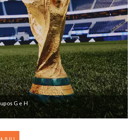
rupos G e H
 AQUI