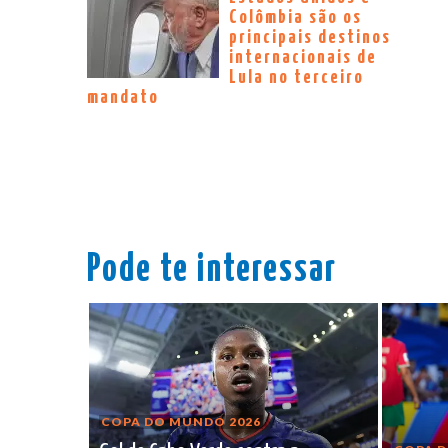
Colômbia são os
principais destinos
internacionais de
Lula no terceiro
mandato
Pode te interessar
COPA DO MUNDO 2026