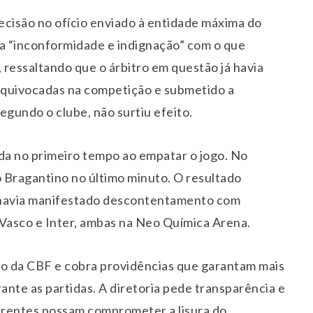
decisão no ofício enviado à entidade máxima do
ssa “inconformidade e indignação” com o que
 ressaltando que o árbitro em questão já havia
equivocadas na competição e submetido a
gundo o clube, não surtiu efeito.
nda no primeiro tempo ao empatar o jogo. No
o Bragantino no último minuto. O resultado
já havia manifestado descontentamento com
 Vasco e Inter, ambas na Neo Química Arena.
o da CBF e cobra providências que garantam mais
ante as partidas. A diretoria pede transparência e
rrentes possam comprometer a lisura do