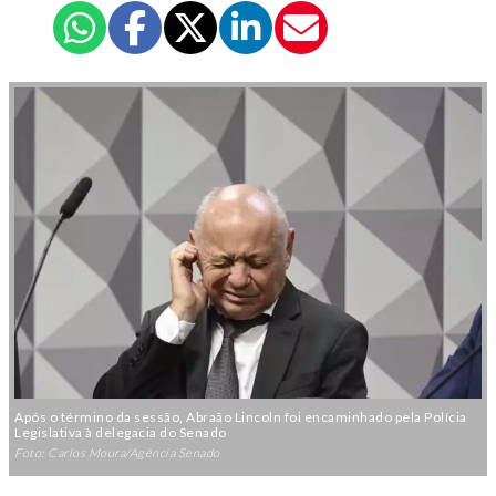
Após o término da sessão, Abraão Lincoln foi encaminhado pela Polícia
Legislativa à delegacia do Senado
Foto: Carlos Moura/Agência Senado