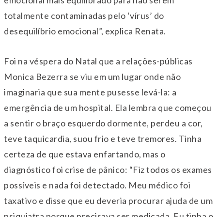
emocional mais equilibrado para não serem
totalmente contaminadas pelo ‘vírus’ do
desequilíbrio emocional”, explica Renata.
Foi na véspera do Natal que a relações-públicas
Monica Bezerra se viu em um lugar onde não
imaginaria que sua mente pusesse levá-la: a
emergência de um hospital. Ela lembra que começou
a sentir o braço esquerdo dormente, perdeu a cor,
teve taquicardia, suou frio e teve tremores. Tinha
certeza de que estava enfartando, mas o
diagnóstico foi crise de pânico:
“
Fiz todos os exames
possíveis e nada foi detectado. Meu médico foi
taxativo e disse que eu deveria procurar ajuda de um
psiquiatra porque precisava ser medicada. Eu tinha o