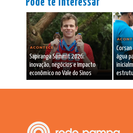
Pode te interessar
ACONT
Corsan
ACONTECE
Sapiranga Summit 2026:
água p
inovação, negócios e impacto
inicia
econômico no Vale do Sinos
estrutu