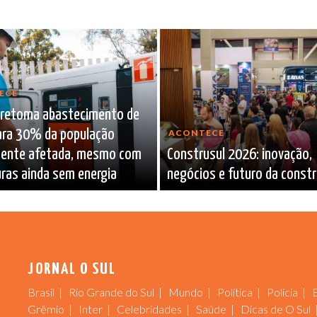
ECE
 retoma abastecimento de
ara 30% da população
ACONTECE
lmente afetada, mesmo com
Construsul 2026: inovação,
ras ainda sem energia
negócios e futuro da const
JORNAL O SUL
Brasil
Rio Grande do Sul
Mundo
Política
Polícia
Grêmio
Inter
Celebridades
Saúde
Dicas de O Sul