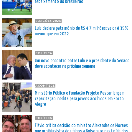
rebaixamento do Brasileirão
ELEIÇÕES 2026
Lula declara patrimônio de R$ 4,7 milhões; valor é 35%
menor que em 2022
POLÍTICA
Um novo encontro entre Lula e o presidente do Senado
deve acontecer na próxima semana
ACONTECE
Ministério Público e Fundação Projeto Pescar lançam
capacitação inédita para jovens acolhidos em Porto
Alegre
POLÍTICA
Flávio critica decisão do ministro Alexandre de Moraes
que proibiu visita dos filhos a Bolsonaro neste Dia dos