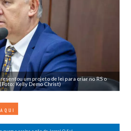
esentou um projeto de lei para criar no RS o
Foto: Kelly Demo Christ)
 AQUI
de quem a assina e não do Jornal O Sul.