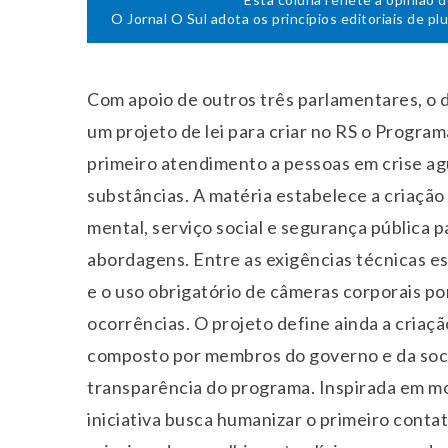
O Jornal O Sul adota os princípios editoriais de pl
Com apoio de outros três parlamentares, o
um projeto de lei para criar no RS o Progra
primeiro atendimento a pessoas em crise ag
substâncias. A matéria estabelece a criação
mental, serviço social e segurança pública pa
abordagens. Entre as exigências técnicas e
e o uso obrigatório de câmeras corporais po
ocorrências. O projeto define ainda a criaç
composto por membros do governo e da socied
transparência do programa. Inspirada em mo
iniciativa busca humanizar o primeiro conta