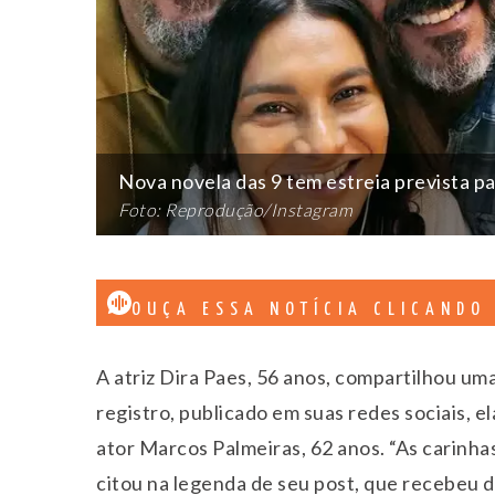
Nova novela das 9 tem estreia prevista p
Foto: Reprodução/Instagram
OUÇA ESSA NOTÍCIA CLICANDO
A atriz Dira Paes, 56 anos, compartilhou um
registro, publicado em suas redes sociais, e
ator Marcos Palmeiras, 62 anos. “As carinha
citou na legenda de seu post, que recebeu 