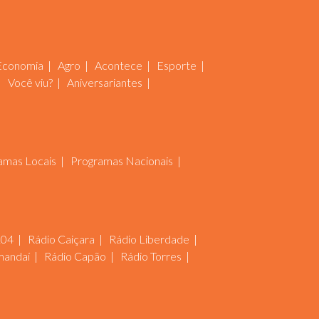
Economia
Agro
Acontece
Esporte
Você viu?
Aniversariantes
amas Locais
Programas Nacionais
104
Rádio Caiçara
Rádio Liberdade
mandaí
Rádio Capão
Rádio Torres