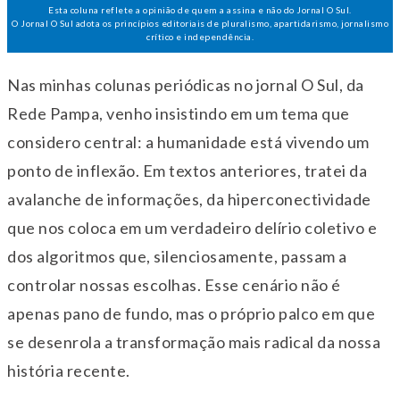
Esta coluna reflete a opinião de quem a assina e não do Jornal O Sul.
O Jornal O Sul adota os princípios editoriais de pluralismo, apartidarismo, jornalismo
crítico e independência.
Nas minhas colunas periódicas no jornal O Sul, da
Rede Pampa, venho insistindo em um tema que
considero central: a humanidade está vivendo um
ponto de inflexão. Em textos anteriores, tratei da
avalanche de informações, da hiperconectividade
que nos coloca em um verdadeiro delírio coletivo e
dos algoritmos que, silenciosamente, passam a
controlar nossas escolhas. Esse cenário não é
apenas pano de fundo, mas o próprio palco em que
se desenrola a transformação mais radical da nossa
história recente.