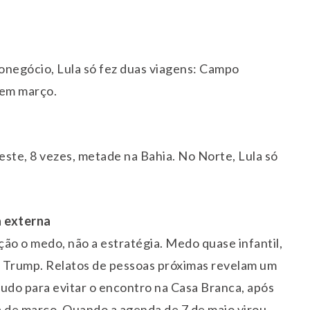
ronegócio, Lula só fez duas viagens: Campo
 em março.
este, 8 vezes, metade na Bahia. No Norte, Lula só
a externa
ão o medo, não a estratégia. Medo quase infantil,
ld Trump. Relatos de pessoas próximas revelam um
tudo para evitar o encontro na Casa Branca, após
na de março. Quando a agenda de 7 de maio virou