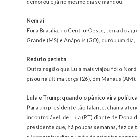
demorou e já no mesmo dia se mandou.
Nem aí
Fora Brasília, no Centro-Oeste, terra do ag
Grande (MS) e Anápolis (GO), durou um dia,
Reduto petista
Outra região que Lula mais viajou foi o Nord
pisou na última terça (26), em Manaus (AM).
Lula e Trump: quando o pânico vira polític
Para um presidente tão falante, chama atenç
incontrolável, de Lula (PT) diante de Dona
presidente que, há poucas semanas, fez de 
o Itamaraty adiar a visita da primeira sema