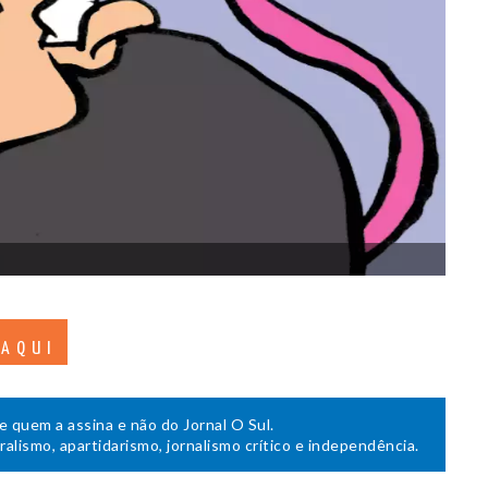
 AQUI
de quem a assina e não do Jornal O Sul.
uralismo, apartidarismo, jornalismo crítico e independência.