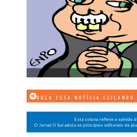
OUÇA ESSA NOTÍCIA CLICANDO
Esta coluna reflete a opinião 
O Jornal O Sul adota os princípios editoriais de pl