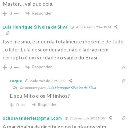
Master… vai que cola.
Responder
0
Luis Henrique Silveira da Silva
20 de maio de 2026 13:14
Isso mesmo, esquerda totalmente inocente de tudo
, o líder Lula descondenado, não é ladrão nem
corrupto é um verdadeiro santo do Brasil
Responder
0
roque
20 de maio de 2026 13:17
Responder para
Luis Henrique Silveira da Silva
E seu Mito e os Mitinhos?
Responder
0
ochoavanderlei@gmail.com
20 de maio de 2026 13:07
A marginalha da direita golpista há anos vêm