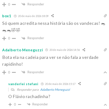
Responder
0
box1
20 de maio de 2026 18:09
Só quem acredita nessa história são os vandecas! 🐀
🐀🐀🤣🤣
Responder
0
Adalberto Meneguzzi
20 de maio de 2026 14:56
Bota ela na cadeia para ver se não fala a verdade
rapidinho!
Responder
0
vanderlei stefani
20 de maio de 2026 15:17
Responder para
Adalberto Meneguzzi
O Flávio rachadinha?
Responder
0