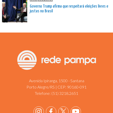
Governo Trump afirma que respeitará eleições livres e
justas no Brasil
Avenida Ipiranga, 1500 - Santana
Porto Alegre/RS | CEP: 90160-091
Telefone:
(51) 3218.2651