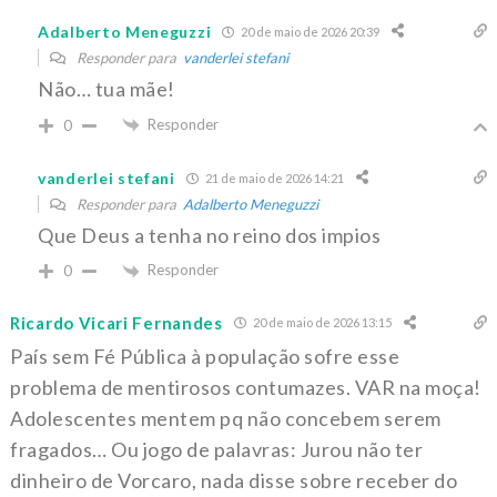
Adalberto Meneguzzi
20 de maio de 2026 20:39
Responder para
vanderlei stefani
Não… tua mãe!
Responder
0
vanderlei stefani
21 de maio de 2026 14:21
Responder para
Adalberto Meneguzzi
Que Deus a tenha no reino dos impios
Responder
0
Ricardo Vicari Fernandes
20 de maio de 2026 13:15
País sem Fé Pública à população sofre esse
problema de mentirosos contumazes. VAR na moça!
Adolescentes mentem pq não concebem serem
fragados… Ou jogo de palavras: Jurou não ter
dinheiro de Vorcaro, nada disse sobre receber do