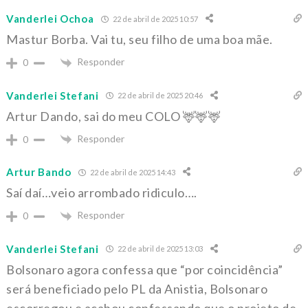
Vanderlei Ochoa
22 de abril de 2025 10:57
Mastur Borba. Vai tu, seu filho de uma boa mãe.
Responder
0
Vanderlei Stefani
22 de abril de 2025 20:46
Artur Dando, sai do meu COLO 🦌🦌🦌
Responder
0
Artur Bando
22 de abril de 2025 14:43
Saí daí…veio arrombado ridiculo….
Responder
0
Vanderlei Stefani
22 de abril de 2025 13:03
Bolsonaro agora confessa que “por coincidência”
será beneficiado pelo PL da Anistia, Bolsonaro
escorregou e acabou confessando que o projeto de