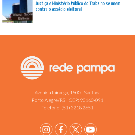
Justiça e Ministério Público do Trabalho se unem
contra o assédio eleitoral
Avenida Ipiranga, 1500 - Santana
Porto Alegre/RS | CEP: 90160-091
Telefone:
(51) 3218.2651