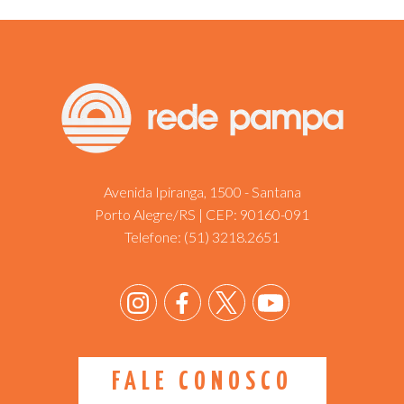
Avenida Ipiranga, 1500 - Santana
Porto Alegre/RS | CEP: 90160-091
Telefone:
(51) 3218.2651
FALE CONOSCO