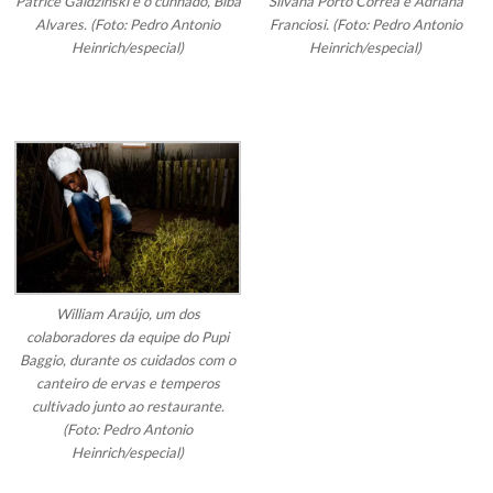
Patrice Gaidzinski e o cunhado, Biba
Silvana Porto Corrêa e Adriana
Alvares. (Foto: Pedro Antonio
Franciosi. (Foto: Pedro Antonio
Heinrich/especial)
Heinrich/especial)
William Araújo, um dos
colaboradores da equipe do Pupi
Baggio, durante os cuidados com o
canteiro de ervas e temperos
cultivado junto ao restaurante.
(Foto: Pedro Antonio
Heinrich/especial)