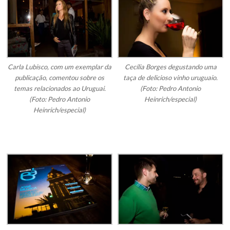
Carla Lubisco, com um exemplar da
Cecília Borges degustando uma
publicação, comentou sobre os
taça de delicioso vinho uruguaio.
temas relacionados ao Uruguai.
(Foto: Pedro Antonio
(Foto: Pedro Antonio
Heinrich/especial)
Heinrich/especial)