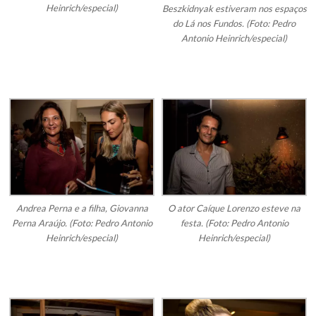
Heinrich/especial)
Beszkidnyak estiveram nos espaços
do Lá nos Fundos. (Foto: Pedro
Antonio Heinrich/especial)
Andrea Perna e a filha, Giovanna
O ator Caíque Lorenzo esteve na
Perna Araújo. (Foto: Pedro Antonio
festa. (Foto: Pedro Antonio
Heinrich/especial)
Heinrich/especial)