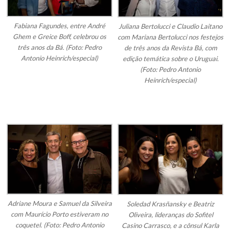
Fabiana Fagundes, entre André
Juliana Bertolucci e Claudio Laitano
Ghem e Greice Boff, celebrou os
com Mariana Bertolucci nos festejos
três anos da Bá. (Foto: Pedro
de três anos da Revista Bá, com
Antonio Heinrich/especial)
edição temática sobre o Uruguai.
(Foto: Pedro Antonio
Heinrich/especial)
Adriane Moura e Samuel da Silveira
Soledad Krasñansky e Beatriz
com Maurício Porto estiveram no
Oliveira, lideranças do Sofitel
coquetel. (Foto: Pedro Antonio
Casino Carrasco, e a cônsul Karla