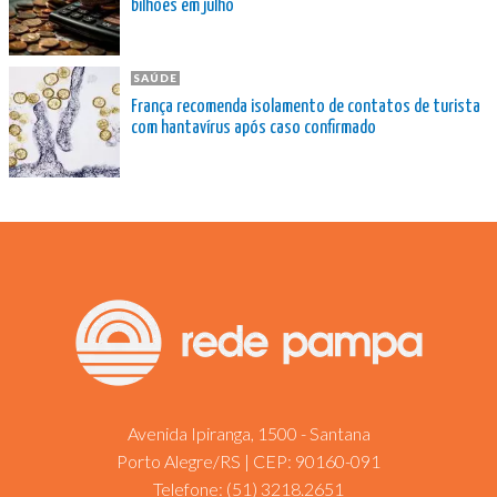
bilhões em julho
SAÚDE
França recomenda isolamento de contatos de turista
com hantavírus após caso confirmado
Avenida Ipiranga, 1500 - Santana
Porto Alegre/RS | CEP: 90160-091
Telefone:
(51) 3218.2651