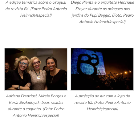
Diego Pianta e o arquiteto Henrique
A edição temática sobre o Uruguai
Steyer durante os drinques nos
da revista Bá. (Foto: Pedro Antonio
jardins do Pupi Baggio. (Foto: Pedro
Heinrich/especial)
Antonio Heinrich/especial)
Adriana Franciosi, Mireia Borges e
A projeção de luz com a logo da
Karla Bezkidnyak: boas risadas
revista Bá. (Foto: Pedro Antonio
durante o coquetel. (Foto: Pedro
Heinrich/especial)
Antonio Heinrich/especial)