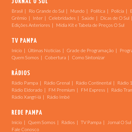
JORNAL O SUL
Brasil
Rio Grande do Sul
Mundo
Política
Polícia
Grêmio
Inter
Celebridades
Saúde
Dicas de O Sul
Edições Anteriores
Mídia Kit e Tabela de Preços O Sul
TV PAMPA
Início
Últimas Notícias
Grade de Programação
Progr
Quem Somos
Cobertura
Como Sintonizar
RÁDIOS
Rádio Pampa
Rádio Grenal
Rádio Continental
Rádio 
Rádio Eldorado
FM Premium
FM Express
Rádio Tra
Rádio Xangri-lá
Rádio Imbé
REDE PAMPA
Início
Quem Somos
Rádios
TV Pampa
Jornal O Sul
Fale Conosco