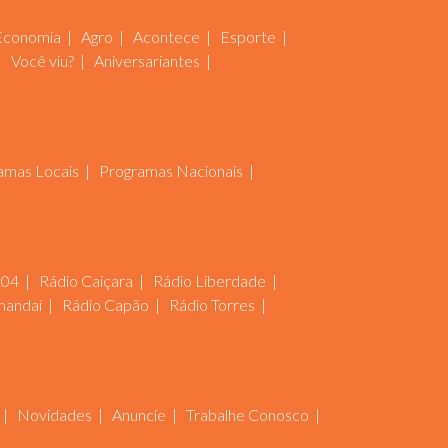
Economia
Agro
Acontece
Esporte
Você viu?
Aniversariantes
amas Locais
Programas Nacionais
104
Rádio Caiçara
Rádio Liberdade
mandaí
Rádio Capão
Rádio Torres
Novidades
Anuncie
Trabalhe Conosco