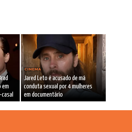
CINEMA
Brad
Jared Leto é acusado de má
o em
conduta sexual por 4 mulheres
x-casal
em documentário