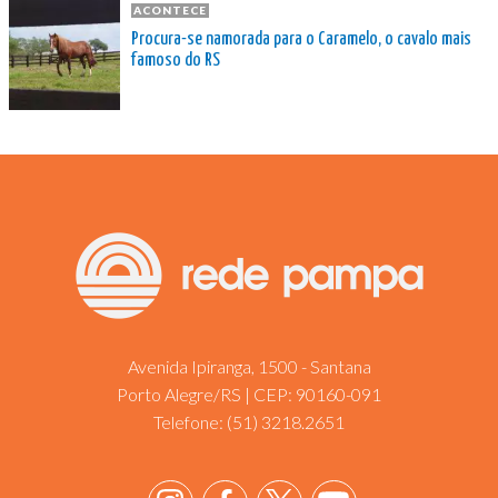
ACONTECE
Procura-se namorada para o Caramelo, o cavalo mais
famoso do RS
Avenida Ipiranga, 1500 - Santana
Porto Alegre/RS | CEP: 90160-091
Telefone:
(51) 3218.2651