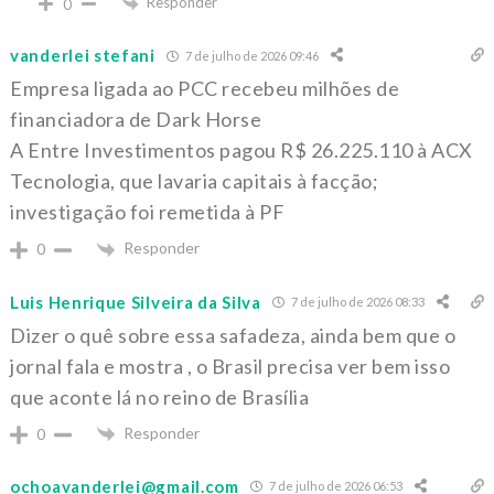
Responder
0
vanderlei stefani
7 de julho de 2026 09:46
Empresa ligada ao PCC recebeu milhões de
financiadora de Dark Horse
A Entre Investimentos pagou R$ 26.225.110 à ACX
Tecnologia, que lavaria capitais à facção;
investigação foi remetida à PF
Responder
0
Luis Henrique Silveira da Silva
7 de julho de 2026 08:33
Dizer o quê sobre essa safadeza, ainda bem que o
jornal fala e mostra , o Brasil precisa ver bem isso
que aconte lá no reino de Brasília
Responder
0
ochoavanderlei@gmail.com
7 de julho de 2026 06:53