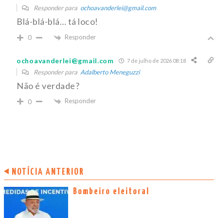
Responder para
ochoavanderlei@gmail.com
Blá-blá-blá… tá loco!
Responder
0
ochoavanderlei@gmail.com
7 de julho de 2026 08:18
Responder para
Adalberto Meneguzzi
Não é verdade?
Responder
0
NOTÍCIA ANTERIOR
Bombeiro eleitoral