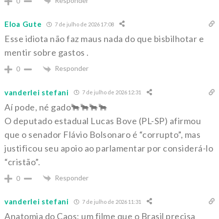
Responder
0
Eloa Gute
7 de julho de 2026 17:08
Esse idiota não faz maus nada do que bisbilhotar e
mentir sobre gastos .
Responder
0
vanderlei stefani
7 de julho de 2026 12:31
Aí pode, né gado🐂🐂🐂🐂
O deputado estadual Lucas Bove (PL-SP) afirmou
que o senador Flávio Bolsonaro é “corrupto”, mas
justificou seu apoio ao parlamentar por considerá-lo
“cristão”.
Responder
0
vanderlei stefani
7 de julho de 2026 11:31
Anatomia do Caos: um filme que o Brasil precisa