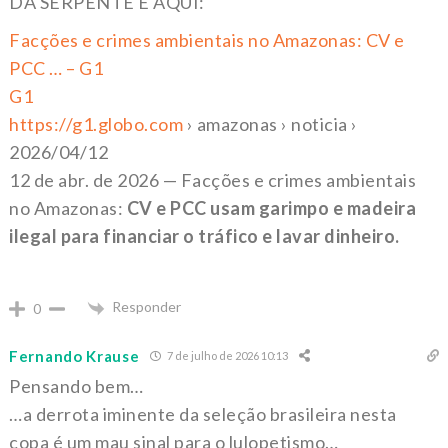
DA SERPENTE É AQUI:
Facções e crimes ambientais no Amazonas: CV e
PCC … – G1
G1
https://g1.globo.com
› amazonas › noticia ›
2026/04/12
12 de abr. de 2026 —
Facções e crimes ambientais
no Amazonas:
CV e PCC usam garimpo e madeira
ilegal para financiar o tráfico e lavar dinheiro.
Responder
0
Fernando Krause
7 de julho de 2026 10:13
Pensando bem…
…a derrota iminente da seleção brasileira nesta
copa é um mau sinal para o lulopetismo…