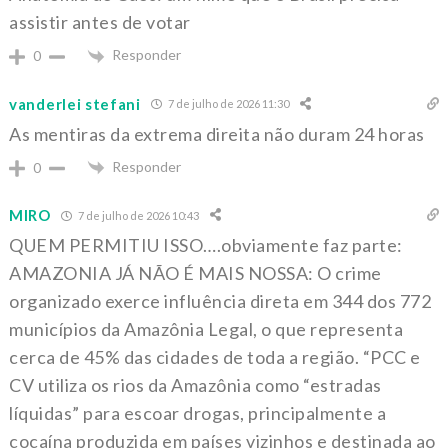
assistir antes de votar
Responder
0
vanderlei stefani
7 de julho de 2026 11:30
As mentiras da extrema direita não duram 24 horas
Responder
0
MIRO
7 de julho de 2026 10:43
QUEM PERMITIU ISSO….obviamente faz parte:
AMAZONIA JÁ NÃO É MAIS NOSSA: O crime
organizado exerce influência direta em 344 dos 772
municípios da Amazônia Legal, o que representa
cerca de 45% das cidades de toda a região. “PCC e
CV utiliza os rios da Amazônia como “estradas
líquidas” para escoar drogas, principalmente a
cocaína produzida em países vizinhos e destinada ao