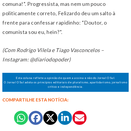
comuna!”. Progressista, mas nem um pouco
politicamente correto, Felizardo deu um salto à
frente para confessar rapidinho: “Doutor, o
comunista sou eu, hein?”.
(Com Rodrigo Vilela e Tiago Vasconcelos –
Instagram: @diariodopoder)
Esta coluna reflete a opinião de quem a assina e não do Jornal O Sul.
O Jornal O Sul adota os princípios editoriais de pluralismo, apartidarismo, jornalismo
crítico e independência.
COMPARTILHE ESTA NOTÍCIA: