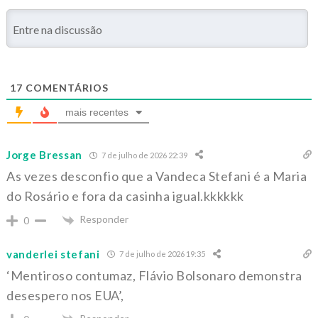
17
COMENTÁRIOS
mais recentes
Jorge Bressan
7 de julho de 2026 22:39
As vezes desconfio que a Vandeca Stefani é a Maria
do Rosário e fora da casinha igual.kkkkkk
Responder
0
vanderlei stefani
7 de julho de 2026 19:35
‘Mentiroso contumaz, Flávio Bolsonaro demonstra
desespero nos EUA’,