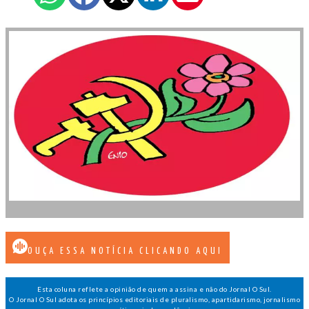
OUÇA ESSA NOTÍCIA CLICANDO AQUI
Esta coluna reflete a opinião de quem a assina e não do Jornal O Sul.
O Jornal O Sul adota os princípios editoriais de pluralismo, apartidarismo, jornalismo