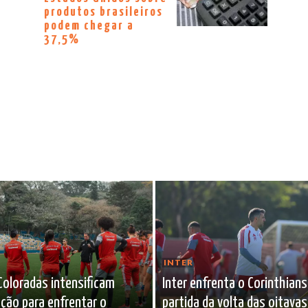
produtos brasileiros
podem chegar a
37,5%
INTER
Coloradas intensificam
Inter enfrenta o Corinthians
ção para enfrentar o
partida da volta das oitavas