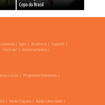
Copa do Brasil
Economia
Agro
Acontece
Esporte
Você viu?
Aniversariantes
amas Locais
Programas Nacionais
104
Rádio Caiçara
Rádio Liberdade