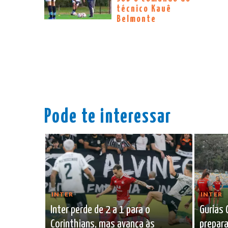
técnico Kauê
Belmonte
Pode te interessar
INTER
INTER
Inter perde de 2 a 1 para o
Gurias 
Corinthians, mas avança às
prepara