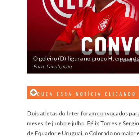
O goleiro (D) figura no grupo H, enquanto
Foto: Divulgação
OUÇA ESSA NOTÍCIA CLICANDO
Dois atletas do Inter foram convocados par
meses de junho e julho, Félix Torres e Serg
de Equador e Uruguai, o Colorado no maior e