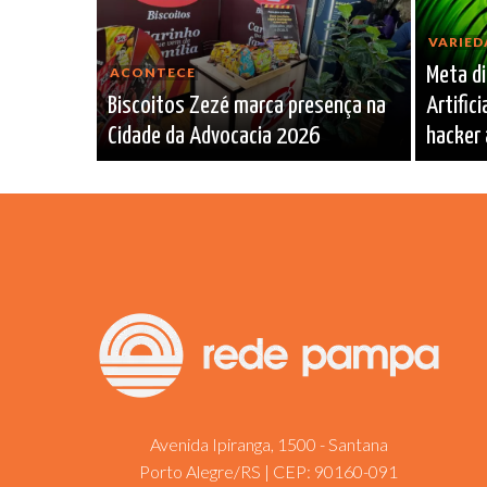
VARIED
Meta di
ACONTECE
Biscoitos Zezé marca presença na
Artific
Cidade da Advocacia 2026
hacker
Avenida Ipiranga, 1500 - Santana
Porto Alegre/RS | CEP: 90160-091