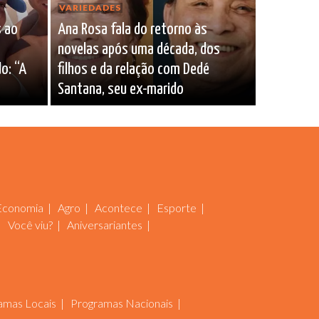
VARIEDADES
s ao
Ana Rosa fala do retorno às
novelas após uma década, dos
o: “A
filhos e da relação com Dedé
Santana, seu ex-marido
Economia
Agro
Acontece
Esporte
Você viu?
Aniversariantes
amas Locais
Programas Nacionais