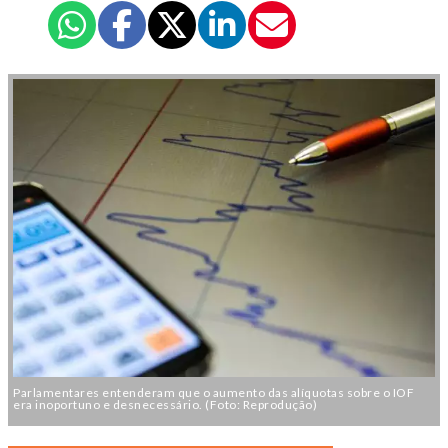
Parlamentares entenderam que o aumento das alíquotas sobre o IOF
era inoportuno e desnecessário. (Foto: Reprodução)