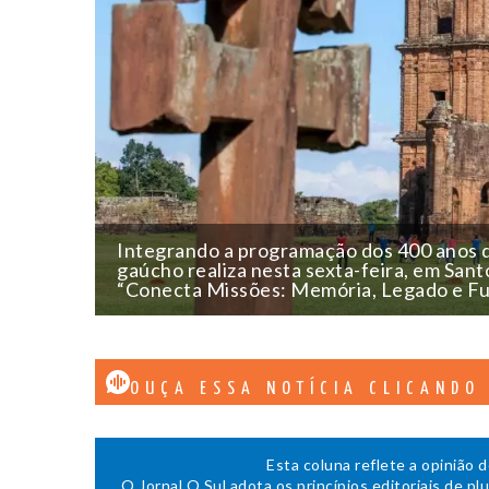
Integrando a programação dos 400 anos d
gaúcho realiza nesta sexta-feira, em Sant
“Conecta Missões: Memória, Legado e Fut
OUÇA ESSA NOTÍCIA CLICANDO
Esta coluna reflete a opinião 
O Jornal O Sul adota os princípios editoriais de pl