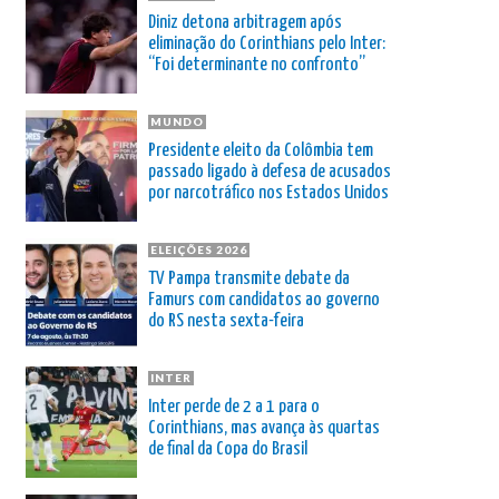
Diniz detona arbitragem após
eliminação do Corinthians pelo Inter:
“Foi determinante no confronto”
MUNDO
Presidente eleito da Colômbia tem
passado ligado à defesa de acusados
por narcotráfico nos Estados Unidos
ELEIÇÕES 2026
TV Pampa transmite debate da
Famurs com candidatos ao governo
do RS nesta sexta-feira
INTER
Inter perde de 2 a 1 para o
Corinthians, mas avança às quartas
de final da Copa do Brasil