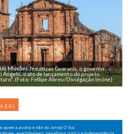
as Missões Jesuíticas Guaranis, o governo
o Ângelo, o ato de lançamento do projeto
uro”. (Foto: Fellipe Abreu/Divulgação Iecine)
 AQUI
de quem a assina e não do Jornal O Sul.
uralismo, apartidarismo, jornalismo crítico e independência.