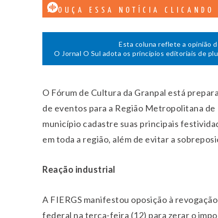
OUÇA ESSA NOTÍCIA CLICANDO
Esta coluna reflete a opinião 
O Jornal O Sul adota os princípios editoriais de pl
O Fórum de Cultura da Granpal está prepara
de eventos para a Região Metropolitana de P
município cadastre suas principais festivida
em toda a região, além de evitar a sobreposi
Reação industrial
A FIERGS manifestou oposição à revogação d
federal na
ter
ça-feira (12) para zerar o im