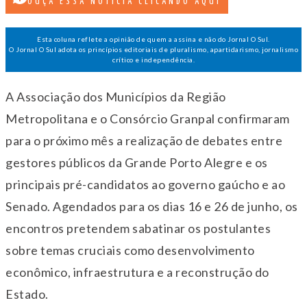
OUÇA ESSA NOTÍCIA CLICANDO AQUI
Esta coluna reflete a opinião de quem a assina e não do Jornal O Sul.
O Jornal O Sul adota os princípios editoriais de pluralismo, apartidarismo, jornalismo
crítico e independência.
A Associação dos Municípios da Região
Metropolitana e o Consórcio Granpal confirmaram
para o próximo mês a realização de debates entre
gestores públicos da Grande Porto Alegre e os
principais pré-candidatos ao governo gaúcho e ao
Senado. Agendados para os dias 16 e
26 de junho
, os
encontros pretendem sabatinar os postulantes
sobre temas cruciais como desenvolvimento
econômico, infraestrutura e a reconstrução do
Estado.