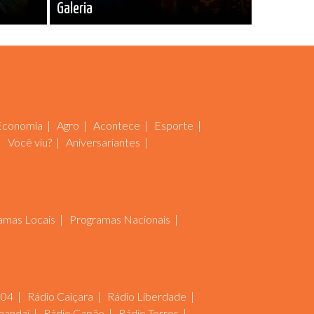
Galeria
Economia
Agro
Acontece
Esporte
Você viu?
Aniversariantes
amas Locais
Programas Nacionais
104
Rádio Caiçara
Rádio Liberdade
mandaí
Rádio Capão
Rádio Torres