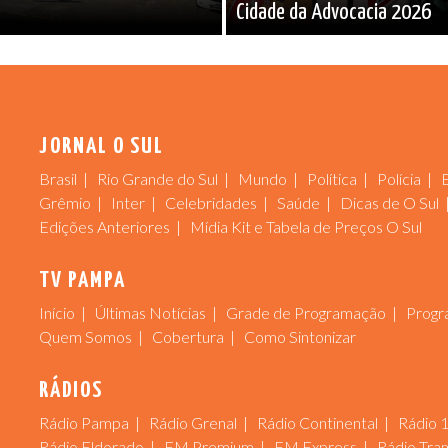
Cidade da Advocacia 2026
JORNAL O SUL
Brasil
Rio Grande do Sul
Mundo
Política
Polícia
Grêmio
Inter
Celebridades
Saúde
Dicas de O Sul
Edições Anteriores
Mídia Kit e Tabela de Preços O Sul
TV PAMPA
Início
Últimas Notícias
Grade de Programação
Progr
Quem Somos
Cobertura
Como Sintonizar
RÁDIOS
Rádio Pampa
Rádio Grenal
Rádio Continental
Rádio 
Rádio Eldorado
FM Premium
FM Express
Rádio Tra