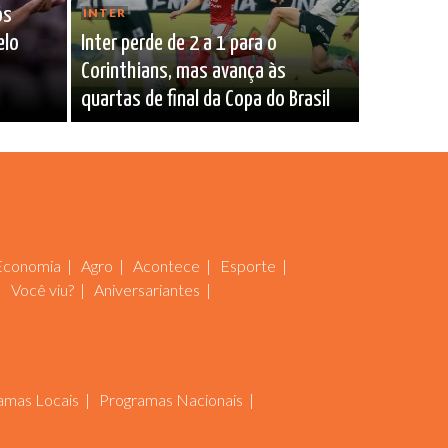
ós
INTER
elo
Inter perde de 2 a 1 para o
Corinthians, mas avança às
quartas de final da Copa do Brasil
Economia
Agro
Acontece
Esporte
Você viu?
Aniversariantes
amas Locais
Programas Nacionais