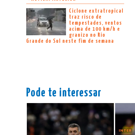
Ciclone extratropical
traz risco de
tempestades, ventos
acima de 100 km/h e
granizo no Rio
Grande do Sul neste fim de semana
Pode te interessar
INTER