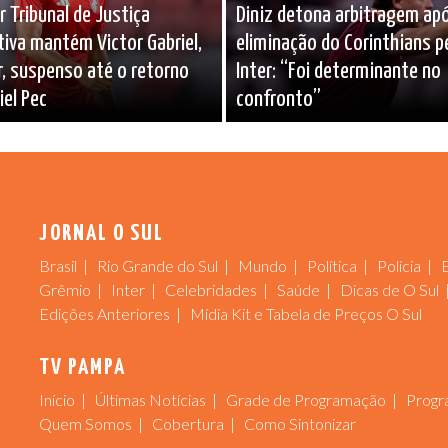
r Tribunal de Justiça
Diniz detona arbitragem ap
iva mantém Victor Gabriel,
eliminação do Corinthians p
r, suspenso até o retorno
Inter: “Foi determinante no
iel Pec
confronto”
JORNAL O SUL
Brasil
Rio Grande do Sul
Mundo
Política
Polícia
Grêmio
Inter
Celebridades
Saúde
Dicas de O Sul
Edições Anteriores
Mídia Kit e Tabela de Preços O Sul
TV PAMPA
Início
Últimas Notícias
Grade de Programação
Progr
Quem Somos
Cobertura
Como Sintonizar