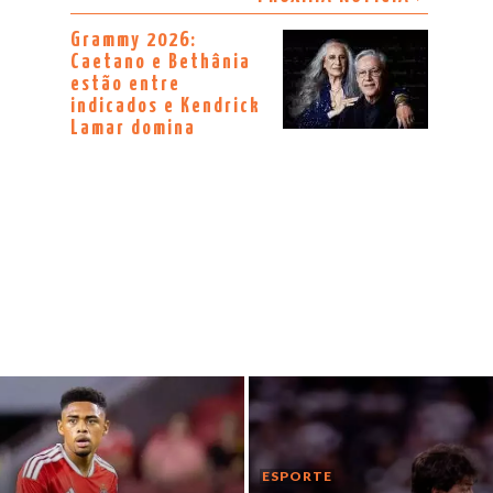
Grammy 2026:
Caetano e Bethânia
estão entre
indicados e Kendrick
Lamar domina
ESPORTE