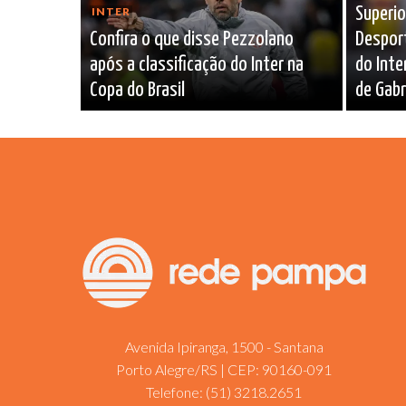
Superio
INTER
Confira o que disse Pezzolano
Desport
após a classificação do Inter na
do Inte
Copa do Brasil
de Gabr
Avenida Ipiranga, 1500 - Santana
Porto Alegre/RS | CEP: 90160-091
Telefone:
(51) 3218.2651