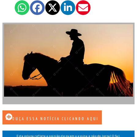
OUÇA ESSA NOTÍCIA CLICANDO AQUI
Esta coluna reflete a opinião de quem a assina e não do Jornal O Sul.