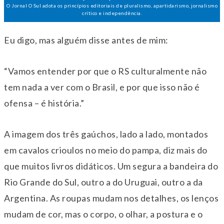
O Jornal O Sul adota os princípios editoriais de pluralismo, apartidarismo, jornalismo
crítico e independência.
Eu digo, mas alguém disse antes de mim:
“Vamos entender por que o RS culturalmente não
tem nada a ver com o Brasil, e por que isso não é
ofensa – é história.”
A imagem dos três gaúchos, lado a lado, montados
em cavalos crioulos no meio do pampa, diz mais do
que muitos livros didáticos. Um segura a bandeira do
Rio Grande do Sul, outro a do Uruguai, outro a da
Argentina. As roupas mudam nos detalhes, os lenços
mudam de cor, mas o corpo, o olhar, a postura e o