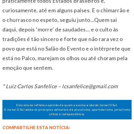
praticamente todos Estados Brasileiros e,
curiosamente, até em alguns países. E o chimarrão e
o churrasco no espeto, seguiu junto…Quem sai
daqui, depois ‘morre’ de saudades… e o culto às
tradições é tão sincero e forte que não rara vez o
povo que está no Salão do Evento e o intérprete que
está no Palco, marejam os olhos ou até choram pela
emoção que sentem.
* Luiz Carlos Sanfelice – lcsanfelice@gmail.com
Esta coluna reflete a opinião de quem a assina e não do Jornal O Sul.
O Jornal O Sul adota os princípios editoriais de pluralismo, apartidarismo, jornalismo
crítico e independência.
COMPARTILHE ESTA NOTÍCIA: