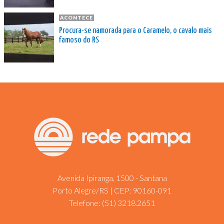
ACONTECE
Procura-se namorada para o Caramelo, o cavalo mais
famoso do RS
Avenida Ipiranga, 1500 - Santana
Porto Alegre/RS | CEP: 90160-091
Telefone:
(51) 3218.2651