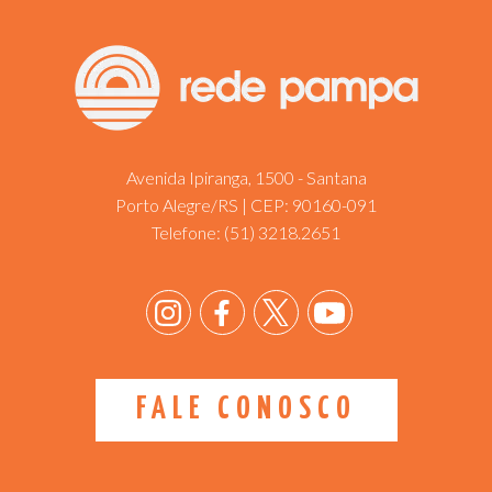
Avenida Ipiranga, 1500 - Santana
Porto Alegre/RS | CEP: 90160-091
Telefone:
(51) 3218.2651
FALE CONOSCO